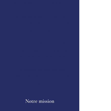
communautaires et des partenaires
institutionnels, notre organisme vise
à mieux comprendre, prévenir et
répondre aux besoins des personnes
en situation d’itinérance.
Ainsi,
notre objectif est de favoriser
la création d'outils et de solutions
qui respectent les limites, le rythme
et les aspirations des personnes et
de la population pour viser une
transformation sociale pérenne dans
la dignité.
Notre mission