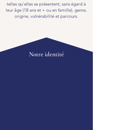
telles qu’elles se présentent, sans égard à
leur âge (18 ans et + ou en famille), genre,
origine, vulnérabilité et parcours.
Notre identité
Nous sommes un organisme
régional d'action communautaire
autonome engagé à répondre aux
réalités de l’itinérance et
d'instabilité résidentielle dans la
région administrative du Bas-Saint-
Laurent. Appuyé par des
intervenant·es, des organismes