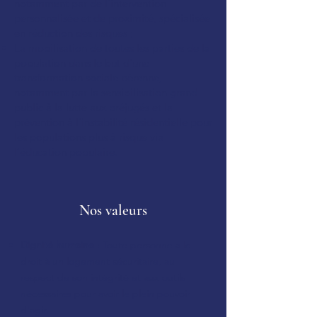
notamment par de l’intervention
personnalisée et de proximité, spécialisée
en réduction des risques ;
La mobilisation de toutes les parties de la
population dans le but d'une
transformation sociale pérenne,
notamment par la sensibilisation grand
public à la lutte aux préjugés et la
prévention à l’instabilité résidentielle pour
les populations plus à risque via
l’éducation populaire.
Nos valeurs
Dignité humaine
: Toute personne a le
droit à un logement sécuritaire, au
respect de son intégrité et aux outils
nécessaires pour avoir le plein pouvoir
d'agir.