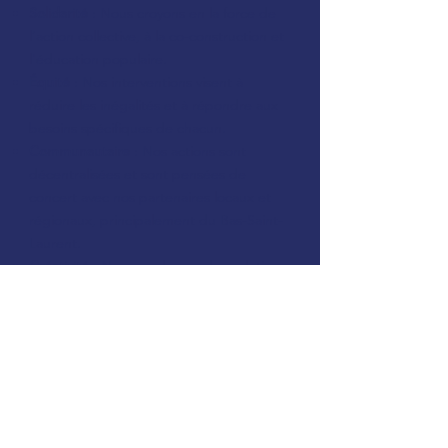
Solidarité
: Nous croyons en la force de
l’action collective, à la co-construction et
l'éducation populaire.
Équité
: Nos interventions visent à
réduire les inégalités et à répondre aux
besoins spécifiques de chacun.
Communautaire
: Nos actions sont
décentralisées et sont pensées de
concert avec nos partenaires locaux et
régionaux, principalement du Bas-Saint-
Laurent.
Créativité
: Nous explorons des solutions
alternatives, flexibles et innovantes pour
faire face à des enjeux complexes de
manière personnalisée.