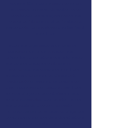
Repaires-BSL a pour mission de rendre
accessible un réseau de soutien et de
développer des stratégies reliées aux
enjeux de l'itinérance et de l'instabilité
résidentielle, principalement au Bas-Saint-
Laurent, par :
L’appui aux organisations partenaires,
notamment par la participation aux
différentes concertations et à la formation
aux bonnes pratiques en itinérance ;
L’aide directe aux personnes vivant des
situations d’itinérance ou d’instabilité
résidentielle en assurant les besoins de
base, notamment en disponibilisant des
services d’urgence décentralisés à haut
seuil d’accessibilité pour faciliter l’accès
aux produits de première nécessité ;
L
e renforcement de la capacité d’agir des
personnes concernées dans des situations
d’itinérance ou d’instabilité résidentielle,