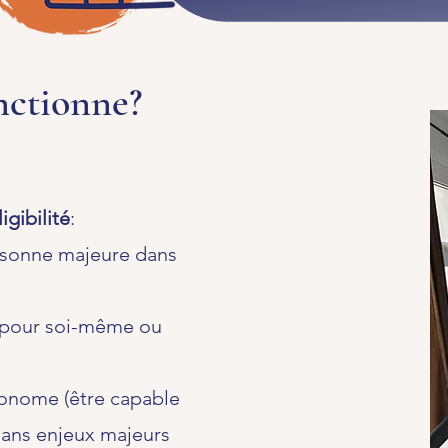
nctionne?
igibilité
:
rsonne majeure dans
 pour soi-même ou
onome (être capable
 sans enjeux majeurs