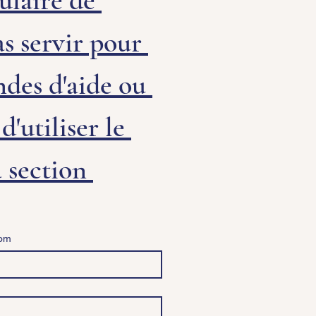
laire de 
s servir pour 
des d'aide ou 
'utiliser le 
 section 
om