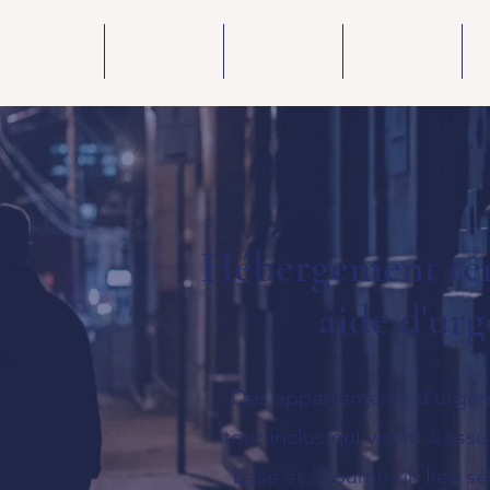
Accueil
Mission
Services
Hébergement tem
aide d'ur
Des appartements d'urgen
tout inclus qui visent à ass
base et à fournir un lieu s