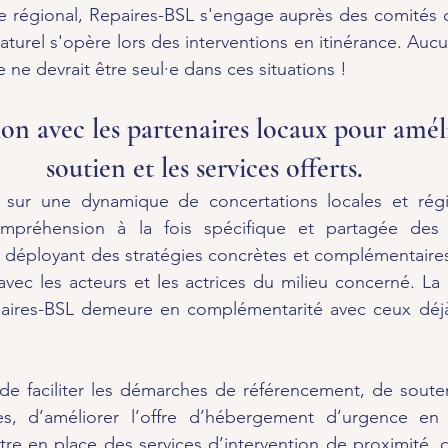
e régional, Repaires-BSL s'engage auprès des comités
aturel s'opère lors des interventions en itinérance. Auc
 ne devrait être seul·e dans ces situations !
on avec les partenaires locaux pour améli
soutien et les services offerts.
 sur une dynamique de concertations locales et régio
préhension à la fois spécifique et partagée des e
déployant des stratégies concrètes et complémentaires.
avec les acteurs et les actrices du milieu concerné. La d
aires-BSL demeure en complémentarité avec ceux déjà
de faciliter les démarches de référencement, de soutenir 
es, d’améliorer l’offre d’hébergement d’urgence en 
tre en place des services d’intervention de proximité, de