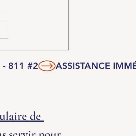
laire de 
s servir pour 