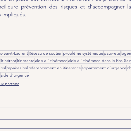
eilleure prévention des risques et d’accompagner la
 impliqués.​
as-Saint-Laurent
Réseau de soutien
problème systémique
pauvreté
loge
i
itinérant
itinérante
aide à l'itinérance
aide à l'itinérance dans le Bas-Sai
 bsl
repaires bsl
référencement en itinérance
appartement d'urgence
ob
aide d'urgence
aux partena