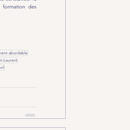
 formation des 
ment abordable
nt-Laurent
nl