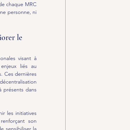
 de chaque MRC 
une personne, ni 
orer le 
nales visant à 
njeux liés au 
 Ces dernières 
écentralisation 
 présents dans 
les initiatives 
renforçant son 
 sensibiliser la 