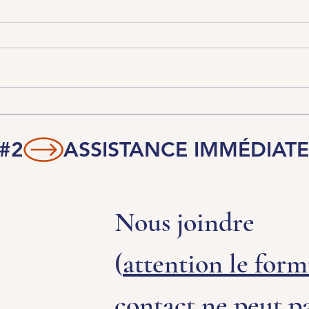
 #2
Nous joindre 
(
attention le formu
contact ne peut pa